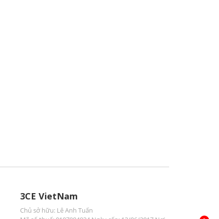
3CE VietNam
Chủ sở hữu: Lê Anh Tuấn