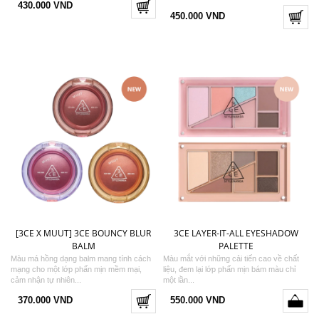
430.000 VND
450.000 VND
[3CE X MUUT] 3CE BOUNCY BLUR
3CE LAYER-IT-ALL EYESHADOW
BALM
PALETTE
Màu má hồng dạng balm mang tính cách
Màu mắt với những cải tiến cao về chất
mạng cho một lớp phấn mịn mềm mại,
liệu, đem lại lớp phấn mịn bám màu chỉ
cảm nhận tự nhiên...
một lần...
370.000 VND
550.000 VND