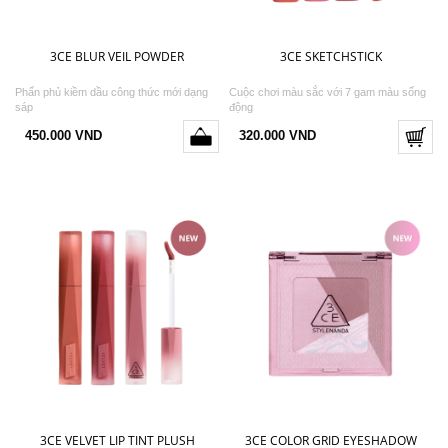
3CE BLUR VEIL POWDER
3CE SKETCHSTICK
Phấn phủ kiềm dầu công thức mới dạng
Cuộc chơi màu sắc với 7 gam màu sống
sáp
động
450.000 VND
320.000 VND
3CE VELVET LIP TINT PLUSH
3CE COLOR GRID EYESHADOW