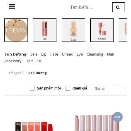
MENU
Son Dưỡng
Sale
Lip
Face
Cheek
Eye
Cleansing
Nail
Accessory
Hair
Kit
Trang chủ
Son Dưỡng
Sản phẩm mới
Giảm giá
Thứ tự