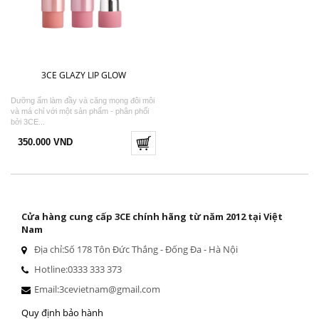
3CE GLAZY LIP GLOW
Dưỡng ẩm làm đầy và căng mọng đôi môi
và má chỉ với một sản phẩm - phân phối
bởi 3CE...
350.000 VND
Cửa hàng cung cấp 3CE chính hãng từ năm 2012 tại Việt
Nam
Địa chỉ:
Số 178 Tôn Đức Thắng - Đống Đa - Hà Nội
Hotline:
0333 333 373
Email:
3cevietnam@gmail.com
Quy định bảo hành