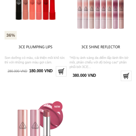
36%
3CE PLUMPING LIPS
3CE SHINE REFLECTOR
Son dưỡng có màu, cải thiện môi khô tức
"Hội tụ ánh sáng đa điểm lấp lánh lên bờ
thì với những gam màu gợi cảm.
môi, phản chiếu với độ bóng cao" phân
phối bởi 3CE...
180.000 VND
280.000 VND
380.000 VND