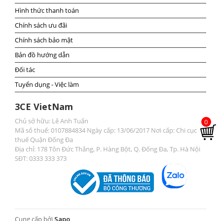
Hình thức thanh toán
Chính sách ưu đãi
Chính sách bảo mật
Bản đồ hướng dẫn
Đối tác
Tuyển dụng - Việc làm
3CE VietNam
Chủ sở hữu: Lê Anh Tuấn
0
Mã số thuế: 0107884834 Ngày cấp: 13/06/2017 Nơi cấp: Chi cục
thuế Quận Đống Đa
Địa chỉ: 178 Tôn Đức Thắng, P. Hàng Bột, Q. Đống Đa, Tp. Hà Nội
SĐT: 0333 333 373
Cung cấp bởi
Sapo