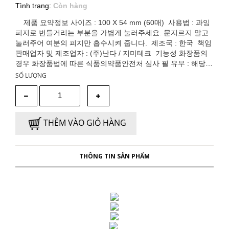
Tình trạng:
Còn hàng
제품 요약정보 사이즈 : 100 X 54 mm (60매) 사용법 : 과잉
피지로 번들거리는 부분을 가볍게 눌러주세요. 문지르지 말고
눌러주어 여분의 피지만 흡수시켜 줍니다. 제조국 : 한국 책임
판매업자 및 제조업자 : (주)난다 / 지미테크 기능성 화장품의
경우 화장품법에 따른 식품의약품안전처 심사 필 유무 : 해당없
음 소비자상담관련 전화번호 : 0502-707-8888 품질보증기준
SỐ LƯỢNG
: 본 제품에 이상이 있을 경우 공정거래위원회 고시 품목별 소
비자 분쟁 해결 기준에 의해 보상해 드립니다. 사용 시의 주의
사항 : 1) 상처가 있는 부분, 습진 및 피부염 등의 이상이 있는
부위에 사용하지 말 것 2) 무리한 힘을 주어 사용하여 인체에
THÊM VÀO GIỎ HÀNG
해가 되지 않도록 주의할 것 3) 유아·소아의 손이 닿지 않는 곳
에 보관할 것 4) 용도 이외의 목적으로 사용하지 말 것 전성분
표시 천연아마, 펄프, 착색피그먼트 (탄산칼슘, 카오린, 염료)
Natural linen, Pulp, Pigment (calcium carbonate, kaolin, dye)
THÔNG TIN SẢN PHẨM
3CE의 모든 제품은! 01. 단 한번이라도 사용흔적이 있거나 02.
수축필름 포장이 되어있는 상품의 포장이 훼손될 경우 03. 봉
합스티커가 제거된 경우 교환이나 반품이 절대 불가능하오니
이점 양해해주시기 바랍니다.