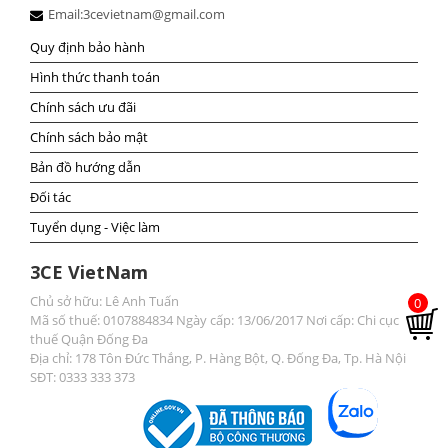
Email:
3cevietnam@gmail.com
Quy định bảo hành
Hình thức thanh toán
Chính sách ưu đãi
Chính sách bảo mật
Bản đồ hướng dẫn
Đối tác
Tuyển dụng - Việc làm
3CE VietNam
Chủ sở hữu: Lê Anh Tuấn
0
Mã số thuế: 0107884834 Ngày cấp: 13/06/2017 Nơi cấp: Chi cục
thuế Quận Đống Đa
Địa chỉ: 178 Tôn Đức Thắng, P. Hàng Bột, Q. Đống Đa, Tp. Hà Nội
SĐT: 0333 333 373