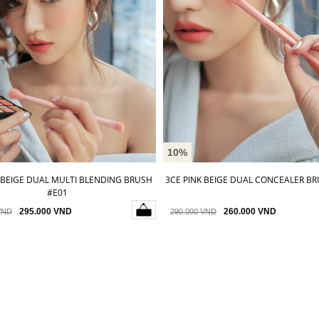
10%
 BEIGE DUAL MULTI BLENDING BRUSH
3CE PINK BEIGE DUAL CONCEALER B
#E01
295.000 VND
260.000 VND
VND
290.000 VND