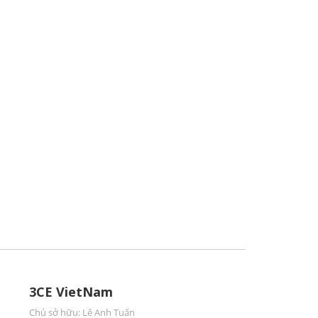
3CE VietNam
Chủ sở hữu: Lê Anh Tuấn