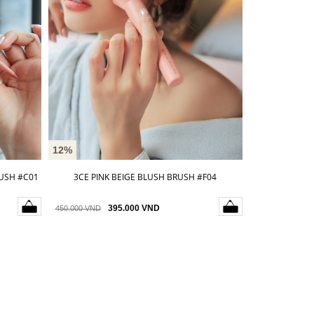
12%
RUSH #C01
3CE PINK BEIGE BLUSH BRUSH #F04
395.000 VND
450.000 VND