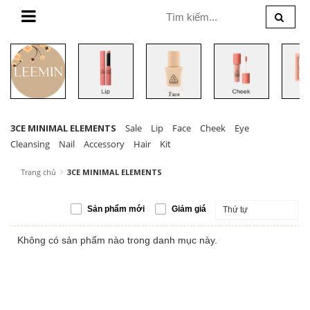
MENU
3CE MINIMAL ELEMENTS
Sale
Lip
Face
Cheek
Eye
Cleansing
Nail
Accessory
Hair
Kit
Trang chủ
3CE MINIMAL ELEMENTS
Sản phẩm mới
Giảm giá
Thứ tự
Không có sản phẩm nào trong danh mục này.