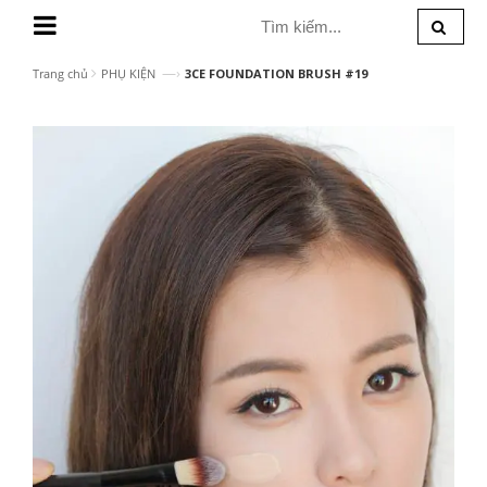
MENU
—›
Trang chủ
PHỤ KIỆN
3CE FOUNDATION BRUSH #19