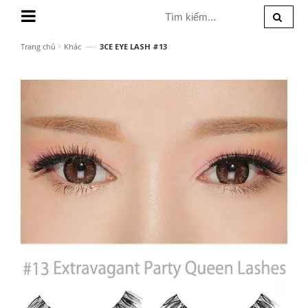
MENU
—›
Trang chủ
Khác
3CE EYE LASH #13