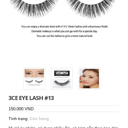
3CE EYE LASH #13
150.000 VND
Tình trạng:
Còn hàng
Mi giả tự nhiên, sử dụng nhiều lần, có kèm sẵn theo keo dán.