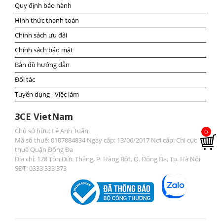
Quy định bảo hành
Hình thức thanh toán
Chính sách ưu đãi
Chính sách bảo mật
Bản đồ hướng dẫn
Đối tác
Tuyển dụng - Việc làm
3CE VietNam
Chủ sở hữu: Lê Anh Tuấn
0
Mã số thuế: 0107884834 Ngày cấp: 13/06/2017 Nơi cấp: Chi cục
thuế Quận Đống Đa
Địa chỉ: 178 Tôn Đức Thắng, P. Hàng Bột, Q. Đống Đa, Tp. Hà Nội
SĐT: 0333 333 373