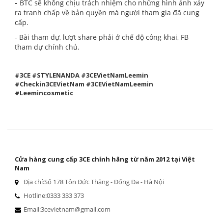
-
BTC sẽ không chịu trách nhiệm cho những hình ảnh xảy
ra tranh chấp về bản quyền mà người tham gia đã cung
cấp.
- Bài tham dự, lượt share phải ở chế độ công khai, FB
tham dự chính chủ.
#3CE #STYLENANDA #3CEVietNamLeemin
#Checkin3CEVietNam #3CEVietNamLeemin
#Leemincosmetic
Cửa hàng cung cấp 3CE chính hãng từ năm 2012 tại Việt
Nam
Địa chỉ:
Số 178 Tôn Đức Thắng - Đống Đa - Hà Nội
Hotline:
0333 333 373
Email:
3cevietnam@gmail.com