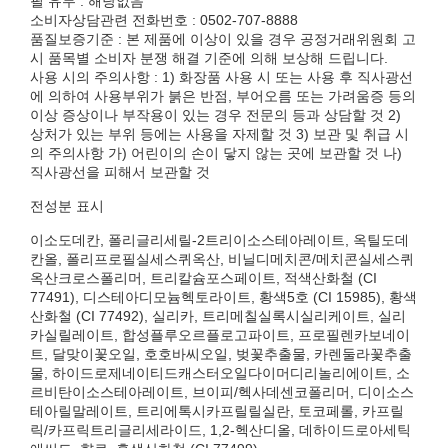
필 유무 : 해당없음
소비자상담관련 전화번호 : 0502-707-8888
품질보증기준 : 본 제품에 이상이 있을 경우 공정거래위원회 고
시 품목별 소비자 분쟁 해결 기준에 의해 보상해 드립니다.
사용 시의 주의사항 : 1) 화장품 사용 시 또는 사용 후 직사광선
에 의하여 사용부위가 붉은 반점, 부어오름 또는 가려움증 등의
이상 증상이나 부작용이 있는 경우 전문의 등과 상담할 것 2)
상처가 있는 부위 등에는 사용을 자제할 것 3) 보관 및 취급 시
의 주의사항 가) 어린이의 손이 닿지 않는 곳에 보관할 것 나)
직사광선을 피해서 보관할 것
전성분 표시
이소도데칸, 폴리글리세릴-2트리이소스테아레이트, 옥틸도데
칸올, 폴리프로필실세스퀴옥산, 비닐디메치콘/메치콘실세스퀴
옥산크로스폴리머, 트리칼슘포스페이트, 적색산화철 (CI
77491), 디스테아디모늄헥토라이트, 황색5호 (CI 15985), 황색
산화철 (CI 77492), 실리카, 트리메칠실록시실리케이트, 실리
카실릴레이트, 합성플루오르플로고파이트, 프로필렌카보네이
트, 달맞이꽃오일, 호호바씨오일, 벚꽃추출물, 카렌둘라꽃추출
물, 하이드로제네이티드캐스터오일다이머디리놀리에이트, 소
르비탄이소스테아레이트, 브이피/헥사데센코폴리머, 디이소스
테아릴말레이트, 트리에톡시카프릴릴실란, 토코페롤, 카프릴
릭/카프릭트리글리세라이드, 1,2-헥산디올, 데하이드로아세틱