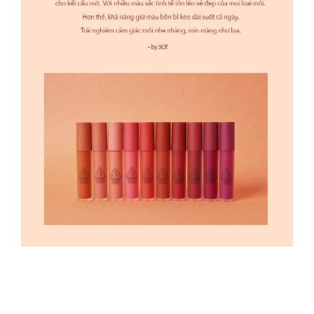
아세틱애씨드, 향료, 흑색산화철 (CI 77499) Isododecane,
Polyglyceryl-2 Triisostearate, Octyldodecanol,
Polypropylsilsesquioxane, Vinyl Dimethicone/Methicone
Silsesquioxane Crosspolymer, Tricalcium Phosphate, Iron
Oxides (CI 77491), Disteardimonium Hectorite, Yellow 6 Lake
(CI 15985), Iron Oxides (CI 77492), Silica,
Trimethylsiloxysilicate, Silica Silylate, Synthetic
Fluorphlogopite, Propylene Carbonate, Oenothera Biennis
(Evening Primrose) Oil, Simmondsia Chinensis (Jojoba) Seed
Oil, Prunus Serrulata Flower Extract, Calendula Officinalis
Flower Extract, Hydrogenated Castor Oil Dimer Dilinoleate,
Sorbitan Isostearate, VP/Hexadecene Copolymer,
Diisostearyl Malate, Triethoxycaprylylsilane, Tocopherol,
Caprylic/Capric Triglyceride, 1,2-Hexanediol, Dehydroacetic
Acid, Fragrance(Parfum), Iron Oxides (CI 77499). 교환 및 반
품 안내 3CE 일부 제품은 포장을 개봉, 훼손하여 상품가치가
상실된 경우 교환 및 반품이 불가능합니다.