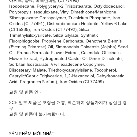
애씨드, 향료, 흑색산화철 (CI 77499)
Isododecane, Polyglyceryl-2 Triisostearate, Octyldodecanol,
Polypropylsilsesquioxane, Vinyl Dimethicone/Methicone
Silsesquioxane Crosspolymer, Tricalcium Phosphate, Iron
Oxides (CI 77491), Disteardimonium Hectorite, Yellow 6 Lake
(CI 15985), Iron Oxides (CI 77492), Silica,
Trimethylsiloxysilicate, Silica Silylate, Synthetic
Fluorphlogopite, Propylene Carbonate, Oenothera Biennis
(Evening Primrose) Oil, Simmondsia Chinensis (Jojoba) Seed
Oil, Prunus Serrulata Flower Extract, Calendula Officinalis
Flower Extract, Hydrogenated Castor Oil Dimer Dilinoleate,
Sorbitan Isostearate, VP/Hexadecene Copolymer,
Diisostearyl Malate, Triethoxycaprylylsilane, Tocopherol,
Caprylic/Capric Triglyceride, 1,2-Hexanediol, Dehydroacetic
Acid, Fragrance(Parfum), Iron Oxides (CI 77499).
교환 및 반품 안내
3CE 일부 제품은 포장을 개봉, 훼손하여 상품가치가 상실된 경
우
교환 및 반품이 불가능합니다.
SẢN PHẨM MỚI NHẤT