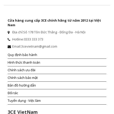
Cửa hàng cung cấp 3CE chính hãng từ năm 2012 tại Việt
Nam
Địa chỉ:
Số 178 Tôn Đức Thắng - Đống Đa - Hà Nội
Hotline:
0333 333 373
Email:
3cevietnam@gmail.com
Quy định bảo hành
Hình thức thanh toán
Chính sách ưu đãi
Chính sách bảo mật
Bản đồ hướng dẫn
Đối tác
Tuyển dụng - Việc làm
3CE VietNam