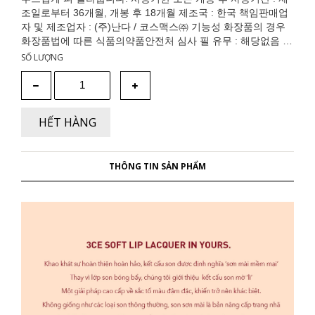
조일로부터 36개월, 개봉 후 18개월 제조국 : 한국 책임판매업
자 및 제조업자 : (주)난다 / 코스맥스㈜ 기능성 화장품의 경우
화장품법에 따른 식품의약품안전처 심사 필 유무 : 해당없음 소
비자상담관련 전화번호 : 0502-707-8888 품질보증기준 : 본 제
SỐ LƯỢNG
품에 이상이 있을 경우 공정거래위원회 고시 품목별 소비자 분
쟁 해결 기준에 의해 보상해 드립니다. 사용 시의 주의사항 : 1)
화장품 사용 시 또는 사용 후 직사광선에 의하여 사용부위가 붉
은 반점, 부어오름 또는 가려움증 등의 이상 증상이나 부작용이
HẾT HÀNG
있는 경우 전문의 등과 상담할 것 2) 상처가 있는 부위 등에는
사용을 자제할 것 3) 보관 및 취급 시의 주의사항 가) 어린이의
손이 닿지 않는 곳에 보관할 것 나) 직사광선을 피해서 보관할
THÔNG TIN SẢN PHẨM
것 전성분 표시 이소도데칸, 폴리글리세릴-2트리이소스테아레
이트, 옥틸도데칸올, 폴리프로필실세스퀴옥산, 비닐디메치콘/
메치콘실세스퀴옥산크로스폴리머, 트리칼슘포스페이트, 적색
산화철 (CI 77491), 디스테아디모늄헥토라이트, 황색5호 (CI
15985), 황색산화철 (CI 77492), 실리카, 트리메칠실록시실리
케이트, 실리카실릴레이트, 합성플루오르플로고파이트, 프로필
렌카보네이트, 달맞이꽃오일, 호호바씨오일, 벚꽃추출물, 카렌
둘라꽃추출물, 하이드로제네이티드캐스터오일다이머디리놀리
에이트, 소르비탄이소스테아레이트, 브이피/헥사데센코폴리머,
디이소스테아릴말레이트, 트리에톡시카프릴릴실란, 토코페롤,
카프릴릭/카프릭트리글리세라이드, 1,2-헥산디올, 데하이드로