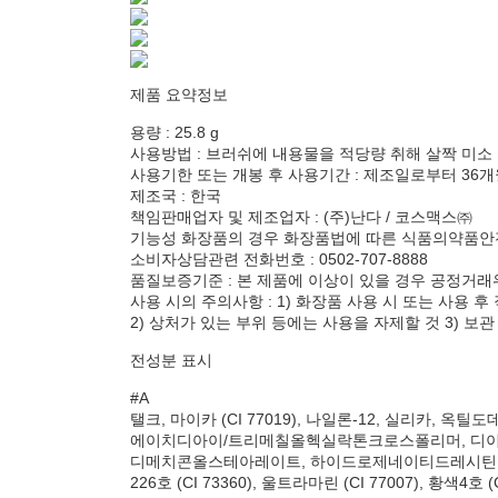
제품 요약정보
용량 : 25.8 g
사용방법 : 브러쉬에 내용물을 적당량 취해 살짝 미소
사용기한 또는 개봉 후 사용기간 : 제조일로부터 36개
제조국 : 한국
책임판매업자 및 제조업자 : (주)난다 / 코스맥스㈜
기능성 화장품의 경우 화장품법에 따른 식품의약품안전
소비자상담관련 전화번호 : 0502-707-8888
품질보증기준 : 본 제품에 이상이 있을 경우 공정거래
사용 시의 주의사항 : 1) 화장품 사용 시 또는 사용
2) 상처가 있는 부위 등에는 사용을 자제할 것 3) 보
전성분 표시
#A
탤크, 마이카 (CI 77019), 나일론-12, 실
에이치디아이/트리메칠올헥실락톤크로스폴리머, 디이
디메치콘올스테아레이트, 하이드로제네이티드레시틴, 라우로일라
226호 (CI 73360), 울트라마린 (CI 77007), 황색4호 (C