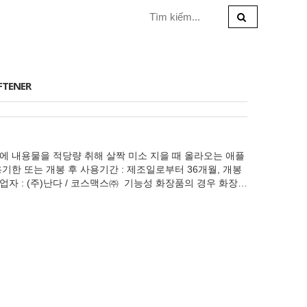
FTENER
브러쉬에 내용물을 적당량 취해 살짝 미소 지을 때 올라오는 애플
한 또는 개봉 후 사용기간 : 제조일로부터 36개월, 개봉
업자 : (주)난다 / 코스맥스㈜ 기능성 화장품의 경우 화장품
없음 소비자상담관련 전화번호 : 0502-707-8888 품질보
위원회 고시 품목별 소비자 분쟁 해결 기준에 의해 보상해
용 시 또는 사용 후 직사광선에 의하여 사용부위가 붉은 반
 부작용이 있는 경우 전문의 등과 상담할 것 2) 상처가 있
취급 시의 주의사항 가) 어린이의 손이 닿지 않는 곳에 보관할
 탤크, 마이카 (CI 77019), 나일론-12, 실리카, 옥틸도
 마그네슘미리스테이트, 마그네슘스테아레이트, 마카다미
리메칠올헥실락톤크로스폴리머, 디이소스테아릴말레이트, 디
스테아레이트/헥사로지네이트, 디메치콘, 프로판디올,