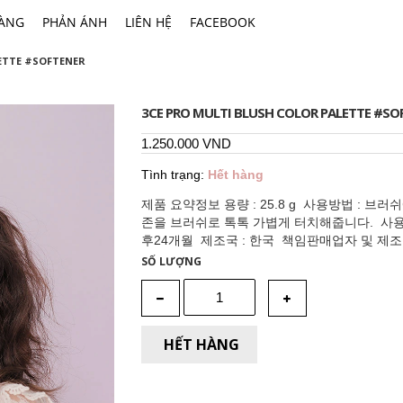
HÀNG
PHẢN ÁNH
LIÊN HỆ
FACEBOOK
ETTE #SOFTENER
3CE PRO MULTI BLUSH COLOR PALETTE #SO
1.250.000 VND
Tình trạng:
Hết hàng
제품 요약정보 용량 : 25.8 g 사용방법 : 
존을 브러쉬로 톡톡 가볍게 터치해줍니다. 사용기
후24개월 제조국 : 한국 책임판매업자 및 제조
법에 따른 식품의약품안전처 심사 필 유무 : 해당
SỐ LƯỢNG
증기준 : 본 제품에 이상이 있을 경우 공정거래
드립니다. 사용 시의 주의사항 : 1) 화장품 사
점, 부어오름 또는 가려움증 등의 이상 증상이나
는 부위 등에는 사용을 자제할 것 3) 보관 및 
HẾT HÀNG
것 나) 직사광선을 피해서 보관할 것 전성분 표시 #A
데실스테아로일스테아레이트, 페닐트리메치콘,
아씨오일, 메칠프로판디올, 에이치디아이/트
펜타에리스리틸헥사하이드록시스테아레이트/헥사