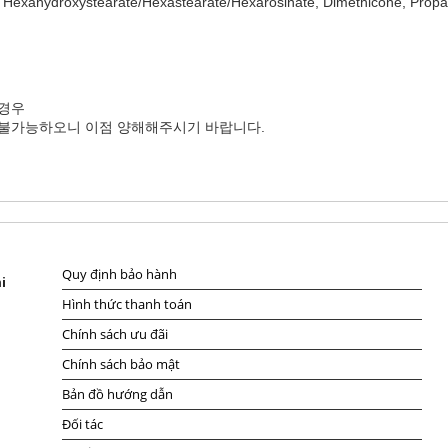
yl, Hexahydroxystearate/Hexastearate/Hexarosinate, Dimethicone, Propa
 경우
대 불가능하오니 이점 양해해주시기 바랍니다.
Quy định bảo hành
i
Hình thức thanh toán
Chính sách ưu đãi
Chính sách bảo mật
Bản đồ hướng dẫn
Đối tác