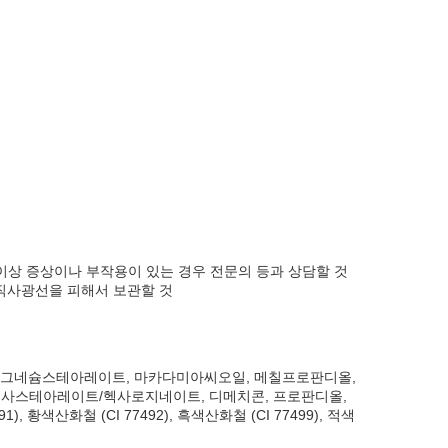
m Dioxide (CI 77891), Ultramarines (CI 77007),
Iron Oxides (CI 77499), Macadamia Ternifolia Seed Oil,
ne Crosspolymer, Diisostearyl Malate, Dipentaerythrityl,
te, Dimethicone, Propanediol, Dimethiconol Stearate,
iethoxycaprylylsilane, Water 3CE의 모든 제품은! 01. 단 한번
이 되어있는 상품의 포장이 훼손될 경우 03. 봉합스티커가
니 이점 양해해주시기 바랍니다.
 이상 증상이나 부작용이 있는 경우 전문의 등과 상담할 것
) 직사광선을 피해서 보관할 것
, 마그네슘스테아레이트, 마카다미아씨오일, 메칠프로판디올,
스테아레이트/헥사로지네이트, 디메치콘, 프로판디올,
화철 (CI 77492), 흑색산화철 (CI 77499), 적색