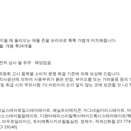
Trimethicone, Iron Oxides (CI 77492), Titaniu
Magnesium Stearate, Iron Oxides (CI 77491), 
Methylpropanediol, HDI/Trimethylol Hexyllacto
Hexahydroxystearate/Hexastearate/Hexarosina
Hydrogenated Lecithin, Lauroyl Lysine, Tr
이라도 사용흔적이 있거나 02. 수축필름 포장
제거된 경우 교환이나 반품이 절대 불가능하오
 지을 때 올라오는 애플 존을 브러쉬로 톡톡 가볍게 터치해줍니다.
월, 개봉 후24개월
처 심사 필 유무 : 해당없음
위원회 고시 품목별 소비자 분쟁 해결 기준에 의해 보상해 드립니다.
 후 직사광선에 의하여 사용부위가 붉은 반점, 부어오름 또는 가려움증 등의
관 및 취급 시의 주의사항 가) 어린이의 손이 닿지 않는 곳에 보관할 것 나
리카, 옥틸도데실스테아로일스테아레이트, 페닐트리메치콘, 마그네슘미리스테이트
소스테아릴말레이트, 디펜타에리스리틸헥사하이드록시스테아레이트/헥사
이신, 트리에톡시카프릴릴실란, 정제수, 적색산화철 (CI 77491), 황색산
I 19140)