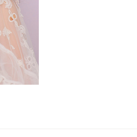
디메치콘올스테아레이트, 하이드로제네이티드레
적색산화철 (CI 77491), 황색산화철 (CI 77492)
린 (CI 77007), 황색4호 (CI 19140) Talc, Mica (C
Stearate, Phenyl Trimethicone, Magnesium My
Seed Oil, Methylpropanediol, HDI/Trimethylol 
Dipentaerythrityl, Hexahydroxystearate/Hexas
Dimethiconol Stearate, Hydrogenated Lecithin, 
Oxides (CI 77491), Iron Oxides (CI 77492), I
(CI 77007), Yellow 5 Lake (CI 19140)
아로일스테아레이트, 페닐트리메치콘, 마그네슘미리
테아레이트, 마카다미아씨오일, 메칠프로판디
스테아릴말레이트, 디펜타에리스리틸헥사하이
디메치콘, 프로판디올, 디메치콘올스테아레이트
시카프릴릴실란, 메치콘, 정제수, 황색산화철 (CI 774
흑색산화철 (CI 77499), 울트라마린 (CI 77007), 황색
Silica, Octyldodecyl Stearoyl Stearate, Pheny
(CI 77891), Magnesium Stearate, Macadamia Te
Hexyllactone Crosspolymer, Diisostearyl Malate
Hexahydroxystearate/Hexastearate/Hexarosina
Hydrogenated Lecithin, Lauroyl Lysine, Trieth
77492), Iron Oxides (CI 77491), Red 30 (CI 7
Yellow 5 Lake (CI 19140) #C 탤크, 마