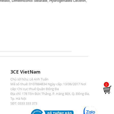
nediol, Dimethiconol Stearate, Hydrogenated Lecithin,
3CE VietNam
Chủ sở hữu: Lê Anh Tuấn
Mã số thuế: 0107884834 Ngày cấp: 13/06/2017 Nơi
0
cấp: Chi cục thuế Quận Đống Đa
Địa chỉ: 178 Tôn Đức Thắng, P. Hàng Bột, Q. Đống Đa,
Tp. Hà Nội
SĐT: 0333 333 373