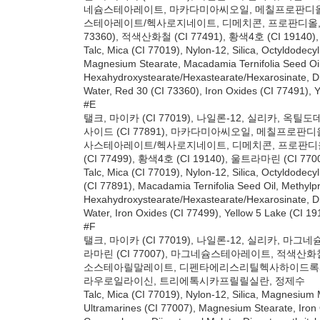
네슘스테아레이트, 마카다미아씨오일, 메칠프로판디
스테아레이트/헥사로지네이트, 디메치콘, 프로판디올,
73360), 적색산화철 (CI 77491), 황색4호 (CI 19140
Talc, Mica (CI 77019), Nylon-12, Silica, Octyldodec
Magnesium Stearate, Macadamia Ternifolia Seed Oil, 
Hexahydroxystearate/Hexastearate/Hexarosinate, Dim
Water, Red 30 (CI 73360), Iron Oxides (CI 77491), 
#E
탤크, 마이카 (CI 77019), 나일론-12, 실리카
사이드 (CI 77891), 마카다미아씨오일, 메
사스테아레이트/헥사로지네이트, 디메치콘, 프로판디
(CI 77499), 황색4호 (CI 19140), 울트라마린 (CI 77
Talc, Mica (CI 77019), Nylon-12, Silica, Octyldodec
(CI 77891), Macadamia Ternifolia Seed Oil, Methylpr
Hexahydroxystearate/Hexastearate/Hexarosinate, Dim
Water, Iron Oxides (CI 77499), Yellow 5 Lake (CI 1
#F
탤크, 마이카 (CI 77019), 나일론-12, 실리카,
라마린 (CI 77007), 마그네슘스테아레이트, 적색산
소스테아릴말레이트, 디펜타에리스리틸헥사하이드록시
라우로일라이신, 트리에톡시카프릴릴실란, 정제수
Talc, Mica (CI 77019), Nylon-12, Silica, Magnesium 
Ultramarines (CI 77007), Magnesium Stearate, Iron 