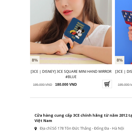
8%
8%
[3CE | DISNEY] 3CE SQUARE MINI HAND MIRROR
[3CE | D
#BLUE
180.000 VND
195.000 VND
195.000 
Cửa hàng cung cấp 3CE chính hãng từ năm 2012 tạ
Việt Nam
Địa chỉ:
Số 178 Tôn Đức Thắng - Đống Đa - Hà Nội