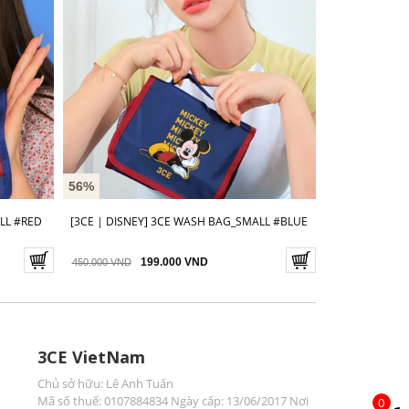
56%
LL #RED
[3CE | DISNEY] 3CE WASH BAG_SMALL #BLUE
199.000 VND
450.000 VND
3CE VietNam
Chủ sở hữu: Lê Anh Tuấn
Mã số thuế: 0107884834 Ngày cấp: 13/06/2017 Nơi
0