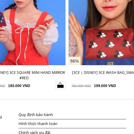
56%
ISNEY] 3CE SQUARE MINI HAND MIRROR
[3CE | DISNEY] 3CE WASH BAG_SMA
#RED
180.000 VND
199.000 VND
VND
450.000 VND
Quy định bảo hành
i
Hình thức thanh toán
Chính sách ưu đãi